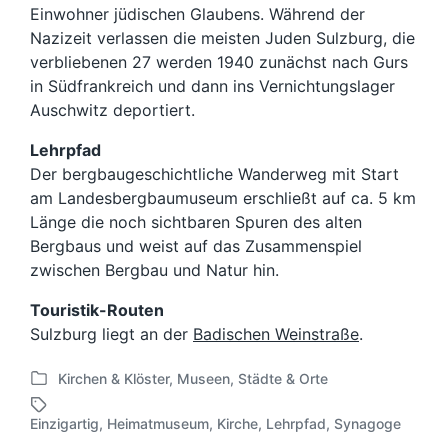
Einwohner jüdischen Glaubens. Während der
Nazizeit verlassen die meisten Juden Sulzburg, die
verbliebenen 27 werden 1940 zunächst nach Gurs
in Südfrankreich und dann ins Vernichtungslager
Auschwitz deportiert.
Lehrpfad
Der bergbaugeschichtliche Wanderweg mit Start
am Landesbergbaumuseum erschließt auf ca. 5 km
Länge die noch sichtbaren Spuren des alten
Bergbaus und weist auf das Zusammenspiel
zwischen Bergbau und Natur hin.
Touristik-Routen
Sulzburg liegt an der
Badischen Weinstraße
.
Kirchen & Klöster
,
Museen
,
Städte & Orte
V
e
Einzigartig
,
Heimatmuseum
,
Kirche
,
Lehrpfad
,
Synagoge
S
r
c