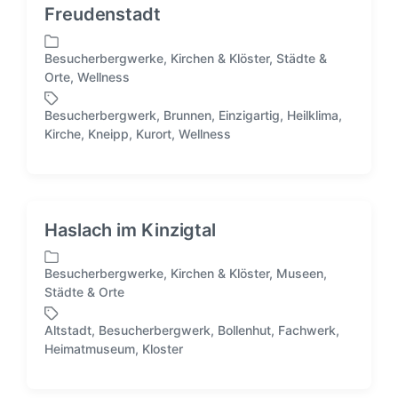
Freudenstadt
Besucherbergwerke
,
Kirchen & Klöster
,
Städte &
V
Orte
,
Wellness
e
r
Besucherbergwerk
,
Brunnen
,
Einzigartig
,
Heilklima
,
ö
S
Kirche
,
Kneipp
,
Kurort
,
Wellness
f
c
f
h
e
l
n
a
t
g
Haslach im Kinzigtal
l
w
i
ö
Besucherbergwerke
,
Kirchen & Klöster
,
Museen
,
c
r
V
Städte & Orte
h
t
e
t
e
r
i
Altstadt
,
Besucherbergwerk
,
Bollenhut
,
Fachwerk
,
r
ö
S
n
Heimatmuseum
,
Kloster
f
c
f
h
e
l