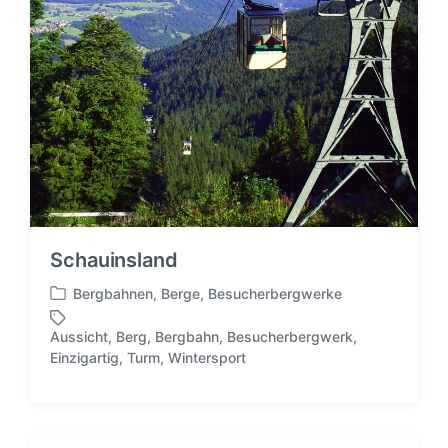
n
Schauinsland
Bergbahnen
,
Berge
,
Besucherbergwerke
V
e
Aussicht
,
Berg
,
Bergbahn
,
Besucherbergwerk
,
r
S
Einzigartig
,
Turm
,
Wintersport
ö
c
f
h
f
l
e
a