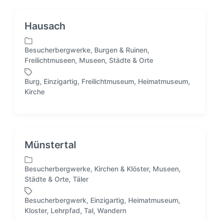
n
a
t
g
Hausach
l
w
i
ö
Besucherbergwerke
,
Burgen & Ruinen
,
c
r
V
Freilichtmuseen
,
Museen
,
Städte & Orte
h
t
e
t
e
r
i
Burg
,
Einzigartig
,
Freilichtmuseum
,
Heimatmuseum
,
r
ö
S
n
Kirche
f
c
f
h
e
l
n
a
t
g
Münstertal
l
w
i
ö
Besucherbergwerke
,
Kirchen & Klöster
,
Museen
,
c
r
V
Städte & Orte
,
Täler
h
t
e
t
e
r
i
Besucherbergwerk
,
Einzigartig
,
Heimatmuseum
,
r
ö
S
n
Kloster
,
Lehrpfad
,
Tal
,
Wandern
f
c