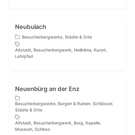
f
h
e
l
n
a
t
g
Neubulach
l
w
i
ö
Besucherbergwerke
,
Städte & Orte
V
c
r
e
h
t
Altstadt
,
Besucherbergwerk
,
Heilklima
,
Kurort
,
r
S
t
e
Lehrpfad
ö
c
i
r
f
h
n
f
l
e
a
n
g
Neuenbürg an der Enz
t
w
l
ö
i
Besucherbergwerke
,
Burgen & Ruinen
,
Schlösser
,
r
V
c
Städte & Orte
t
e
h
e
r
t
Altstadt
,
Besucherbergwerk
,
Burg
,
Kapelle
,
r
ö
S
i
Museum
,
Schloss
f
c
n