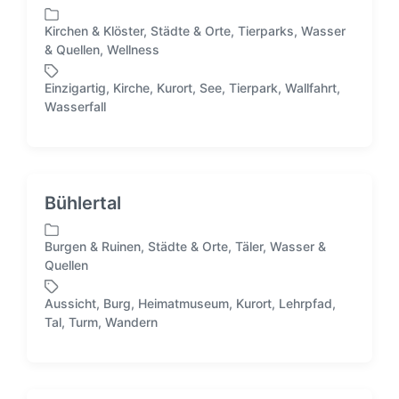
Kirchen & Klöster
,
Städte & Orte
,
Tierparks
,
Wasser
V
& Quellen
,
Wellness
e
r
Einzigartig
,
Kirche
,
Kurort
,
See
,
Tierpark
,
Wallfahrt
,
ö
S
Wasserfall
f
c
f
h
e
l
n
a
t
g
Bühlertal
l
w
i
ö
Burgen & Ruinen
,
Städte & Orte
,
Täler
,
Wasser &
c
r
V
Quellen
h
t
e
t
e
r
i
Aussicht
,
Burg
,
Heimatmuseum
,
Kurort
,
Lehrpfad
,
r
ö
S
n
Tal
,
Turm
,
Wandern
f
c
f
h
e
l
n
a