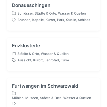
t
g
Donaueschingen
l
w
i
ö
Schlösser
,
Städte & Orte
,
Wasser & Quellen
V
c
r
Brunnen
,
Kapelle
,
Kurort
,
Park
,
Quelle
,
Schloss
e
S
h
t
r
c
t
e
ö
h
i
r
f
l
n
f
a
Enzklösterle
e
g
n
w
Städte & Orte
,
Wasser & Quellen
t
V
ö
Aussicht
,
Kurort
,
Lehrpfad
,
Turm
l
e
r
S
i
r
t
c
c
ö
e
h
h
f
r
l
t
f
a
Furtwangen im Schwarzwald
i
e
g
n
n
w
t
ö
Mühlen
,
Museen
,
Städte & Orte
,
Wasser & Quellen
V
l
r
e
i