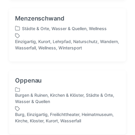
t
f
l
i
e
a
n
n
g
Menzenschwand
t
w
l
ö
Städte & Orte
,
Wasser & Quellen
,
Wellness
V
i
r
e
c
t
Einzigartig
,
Kurort
,
Lehrpfad
,
Naturschutz
,
Wandern
,
r
S
h
e
Wasserfall
,
Wellness
,
Wintersport
ö
c
t
r
f
h
i
f
l
n
e
a
n
g
Oppenau
t
w
l
ö
i
Burgen & Ruinen
,
Kirchen & Klöster
,
Städte & Orte
,
r
V
c
Wasser & Quellen
t
e
h
e
r
t
Burg
,
Einzigartig
,
Freilichttheater
,
Heimatmuseum
,
r
ö
S
i
Kirche
,
Kloster
,
Kurort
,
Wasserfall
f
c
n
f
h