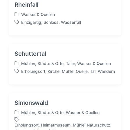
Rheinfall
Wasser & Quellen
V
Einzigartig
,
Schloss
,
Wasserfall
e
S
r
c
ö
h
f
l
f
a
Schuttertal
e
g
n
w
Mühlen
,
Städte & Orte
,
Täler
,
Wasser & Quellen
t
V
ö
Erholungsort
,
Kirche
,
Mühle
,
Quelle
,
Tal
,
Wandern
l
e
r
S
i
r
t
c
c
ö
e
h
h
f
r
l
t
f
a
Simonswald
i
e
g
n
n
w
Mühlen
,
Städte & Orte
,
Wasser & Quellen
t
V
ö
l
e
r
Erholungsort
,
Heimatmuseum
,
Mühle
,
Naturschutz
,
i
r
S
t