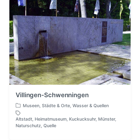
i
f
a
n
f
g
e
w
n
ö
t
r
l
t
i
e
c
r
h
t
i
n
Villingen-Schwenningen
Museen
,
Städte & Orte
,
Wasser & Quellen
V
e
Altstadt
,
Heimatmuseum
,
Kuckucksuhr
,
Münster
,
r
S
Naturschutz
,
Quelle
ö
c
f
h