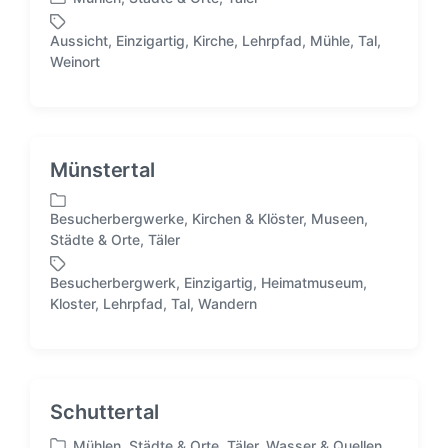
V
e
Aussicht
,
Einzigartig
,
Kirche
,
Lehrpfad
,
Mühle
,
Tal
,
r
S
Weinort
ö
c
f
h
f
l
e
a
n
g
Münstertal
t
w
l
ö
i
Besucherbergwerke
,
Kirchen & Klöster
,
Museen
,
r
V
c
Städte & Orte
,
Täler
t
e
h
e
r
t
Besucherbergwerk
,
Einzigartig
,
Heimatmuseum
,
r
ö
S
i
Kloster
,
Lehrpfad
,
Tal
,
Wandern
f
c
n
f
h
e
l
n
a
t
g
Schuttertal
l
w
i
ö
Mühlen
,
Städte & Orte
,
Täler
,
Wasser & Quellen