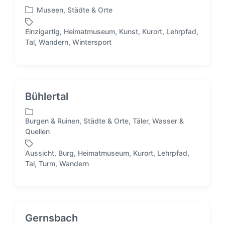
Museen
,
Städte & Orte
V
e
Einzigartig
,
Heimatmuseum
,
Kunst
,
Kurort
,
Lehrpfad
,
r
S
Tal
,
Wandern
,
Wintersport
ö
c
f
h
f
l
e
a
n
g
Bühlertal
t
w
l
ö
i
Burgen & Ruinen
,
Städte & Orte
,
Täler
,
Wasser &
r
V
c
Quellen
t
e
h
e
r
t
Aussicht
,
Burg
,
Heimatmuseum
,
Kurort
,
Lehrpfad
,
r
ö
S
i
Tal
,
Turm
,
Wandern
f
c
n
f
h
e
l
n
a
t
g
Gernsbach
l
w