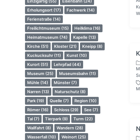
A
Einzigartig
(55)
Eisenbahn
(24)
ö
K
S
Erholungsort
(17)
Fachwerk
(14)
f
W
c
f
Ferienstraße
(14)
h
e
l
Freilichtmuseum
(15)
Heilklima
(16)
n
a
t
Heimatmuseum
(74)
Kapelle
(13)
g
l
Kirche
(51)
Kloster
(21)
Kneipp
(8)
w
i
K
ö
Kuckucksuhr
(11)
Kunst
(10)
c
r
h
Kurort
(51)
Lehrpfad
(44)
t
M
t
V
e
Museum
(25)
Museumsbahn
(11)
S
i
e
r
n
Mühle
(14)
Münster
(7)
r
M
S
Narren
(13)
Naturschutz
(8)
ö
c
f
Park
(19)
Quelle
(7)
Region
(10)
h
f
l
Römer
(16)
Schloss
(29)
See
(7)
e
a
n
Tal
(7)
Tierpark
(9)
Turm
(22)
g
t
N
Wallfahrt
(8)
Wandern
(28)
w
l
ö
Wasserfall
(10)
Weinort
(25)
i