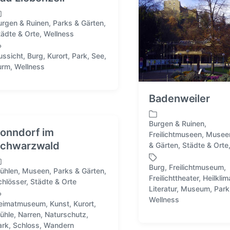
urgen & Ruinen
,
Parks & Gärten
,
tädte & Orte
,
Wellness
ussicht
,
Burg
,
Kurort
,
Park
,
See
,
urm
,
Wellness
Badenweiler
Burgen & Ruinen
,
onndorf im
Freilichtmuseen
,
Musee
V
chwarzwald
& Gärten
,
Städte & Orte
e
r
Burg
,
Freilichtmuseum
,
ö
ühlen
,
Museen
,
Parks & Gärten
,
Freilichttheater
,
Heilklim
f
chlösser
,
Städte & Orte
S
Literatur
,
Museum
,
Park
f
c
Wellness
e
eimatmuseum
,
Kunst
,
Kurort
,
h
n
ühle
,
Narren
,
Naturschutz
,
l
t
ark
,
Schloss
,
Wandern
a