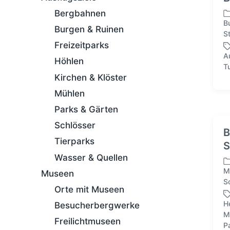
Bergbahnen
B
Burgen & Ruinen
V
S
e
Freizeitparks
r
A
Höhlen
ö
S
T
f
c
Kirchen & Klöster
f
h
Mühlen
e
l
n
a
Parks & Gärten
t
g
Schlösser
l
w
B
i
ö
Tierparks
S
c
r
Wasser & Quellen
h
t
t
e
M
Museen
V
i
r
S
e
Orte mit Museen
n
r
H
Besucherbergwerke
ö
M
S
f
Freilichtmuseen
P
c