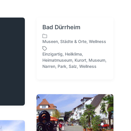
Bad Dürrheim
Museen
,
Städte & Orte
,
Wellness
V
e
Einzigartig
,
Heilklima
,
r
Heimatmuseum
,
Kurort
,
Museum
,
ö
S
Narren
,
Park
,
Salz
,
Wellness
f
c
f
h
e
l
n
a
t
g
l
w
i
ö
c
r
h
t
t
e
i
r