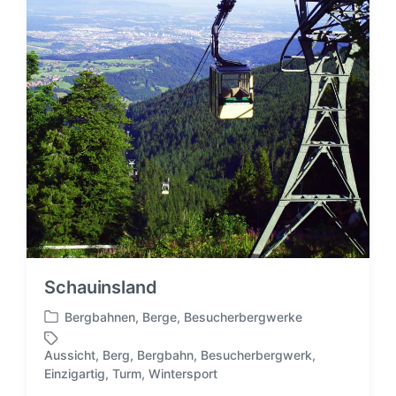
i
t
c
e
h
r
t
i
n
Schauinsland
Bergbahnen
,
Berge
,
Besucherbergwerke
V
e
Aussicht
,
Berg
,
Bergbahn
,
Besucherbergwerk
,
r
S
Einzigartig
,
Turm
,
Wintersport
ö
c