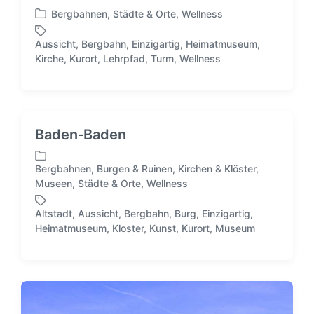
Bergbahnen
,
Städte & Orte
,
Wellness
V
e
Aussicht
,
Bergbahn
,
Einzigartig
,
Heimatmuseum
,
r
S
Kirche
,
Kurort
,
Lehrpfad
,
Turm
,
Wellness
ö
c
f
h
f
l
e
a
n
g
Baden-Baden
t
w
l
ö
i
Bergbahnen
,
Burgen & Ruinen
,
Kirchen & Klöster
,
r
V
c
Museen
,
Städte & Orte
,
Wellness
t
e
h
e
r
t
Altstadt
,
Aussicht
,
Bergbahn
,
Burg
,
Einzigartig
,
r
ö
S
i
Heimatmuseum
,
Kloster
,
Kunst
,
Kurort
,
Museum
f
c
n
f
h
e
l
n
a
t
g
l
w