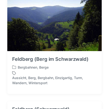
t
w
l
ö
i
r
c
t
h
e
t
r
i
n
Feldberg (Berg im Schwarzwald)
Bergbahnen
,
Berge
V
e
Aussicht
,
Berg
,
Bergbahn
,
Einzigartig
,
Turm
,
r
S
Wandern
,
Wintersport
ö
c
f
h
f
l
e
a
n
g