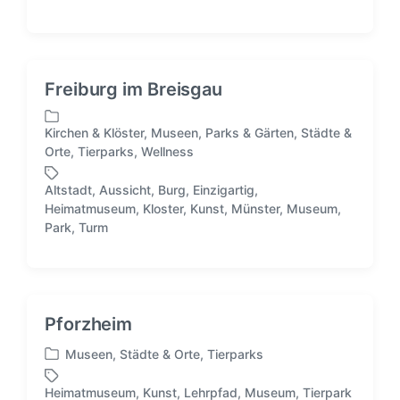
f
c
f
h
e
l
n
a
t
g
Freiburg im Breisgau
l
w
i
ö
Kirchen & Klöster
,
Museen
,
Parks & Gärten
,
Städte &
c
r
V
Orte
,
Tierparks
,
Wellness
h
t
e
t
e
r
i
Altstadt
,
Aussicht
,
Burg
,
Einzigartig
,
r
ö
n
Heimatmuseum
,
Kloster
,
Kunst
,
Münster
,
Museum
,
S
f
Park
,
Turm
c
f
h
e
l
n
a
t
g
l
Pforzheim
w
i
ö
c
Museen
,
Städte & Orte
,
Tierparks
r
V
h
t
e
t
Heimatmuseum
,
Kunst
,
Lehrpfad
,
Museum
,
Tierpark
S
e
r