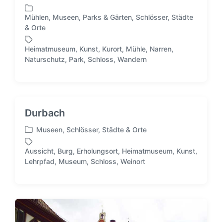
l
ö
i
Mühlen
,
Museen
,
Parks & Gärten
,
Schlösser
,
Städte
r
V
c
& Orte
t
e
h
e
r
t
Heimatmuseum
,
Kunst
,
Kurort
,
Mühle
,
Narren
,
r
ö
S
i
Naturschutz
,
Park
,
Schloss
,
Wandern
f
c
n
f
h
e
l
n
a
t
g
Durbach
l
w
i
ö
Museen
,
Schlösser
,
Städte & Orte
V
c
r
e
h
t
Aussicht
,
Burg
,
Erholungsort
,
Heimatmuseum
,
Kunst
,
r
S
t
e
Lehrpfad
,
Museum
,
Schloss
,
Weinort
ö
c
i
r
f
h
n
f
l
e
a
n
g
t
w