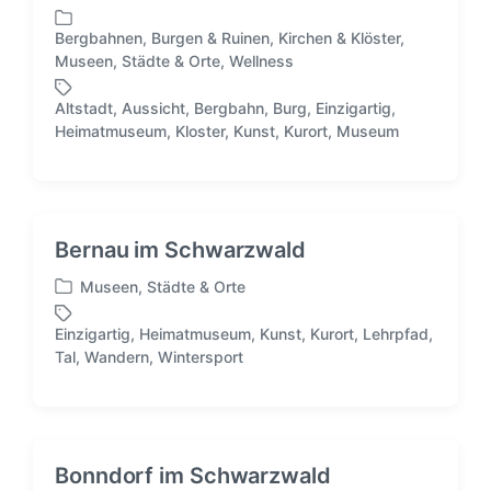
Bergbahnen
,
Burgen & Ruinen
,
Kirchen & Klöster
,
V
Museen
,
Städte & Orte
,
Wellness
e
r
Altstadt
,
Aussicht
,
Bergbahn
,
Burg
,
Einzigartig
,
ö
S
Heimatmuseum
,
Kloster
,
Kunst
,
Kurort
,
Museum
f
c
f
h
e
l
n
a
t
g
Bernau im Schwarzwald
l
w
i
ö
Museen
,
Städte & Orte
V
c
r
e
h
t
Einzigartig
,
Heimatmuseum
,
Kunst
,
Kurort
,
Lehrpfad
,
r
S
t
e
Tal
,
Wandern
,
Wintersport
ö
c
i
r
f
h
n
f
l
e
a
n
g
Bonndorf im Schwarzwald
t
w