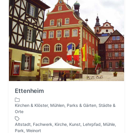
l
ö
i
r
c
t
h
e
t
r
i
n
Ettenheim
Kirchen & Klöster
,
Mühlen
,
Parks & Gärten
,
Städte &
V
Orte
e
r
Altstadt
,
Fachwerk
,
Kirche
,
Kunst
,
Lehrpfad
,
Mühle
,
ö
S
Park
,
Weinort