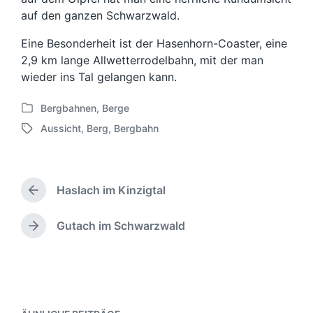
auf den ganzen Schwarzwald.
Eine Besonderheit ist der Hasenhorn-Coaster, eine
2,9 km lange Allwetterrodelbahn, mit der man
wieder ins Tal gelangen kann.
Bergbahnen
,
Berge
V
Aussicht
,
Berg
,
Bergbahn
e
S
r
c
ö
h
f
l
f
Haslach im Kinzigtal
a
V
e
g
o
n
w
r
Gutach im Schwarzwald
N
t
h
ö
ä
l
e
r
c
i
r
t
h
c
i
e
s
h
g
r
t
t
e