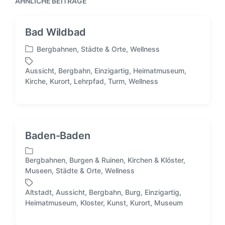
ÄHNLICHE BEITRÄGE
e
i
r
r
n
B
B
e
Bad Wildbad
e
i
i
t
Bergbahnen
,
Städte & Orte
,
Wellness
t
V
r
r
e
a
Aussicht
,
Bergbahn
,
Einzigartig
,
Heimatmuseum
,
a
r
g
S
Kirche
,
Kurort
,
Lehrpfad
,
Turm
,
Wellness
g
ö
:
c
:
f
h
f
l
e
a
n
g
Baden-Baden
t
w
l
ö
i
Bergbahnen
,
Burgen & Ruinen
,
Kirchen & Klöster
,
r
V
c
Museen
,
Städte & Orte
,
Wellness
t
e
h
e
r
t
Altstadt
,
Aussicht
,
Bergbahn
,
Burg
,
Einzigartig
,
r
ö
S
i
Heimatmuseum
,
Kloster
,
Kunst
,
Kurort
,
Museum
f
c
n
f
h