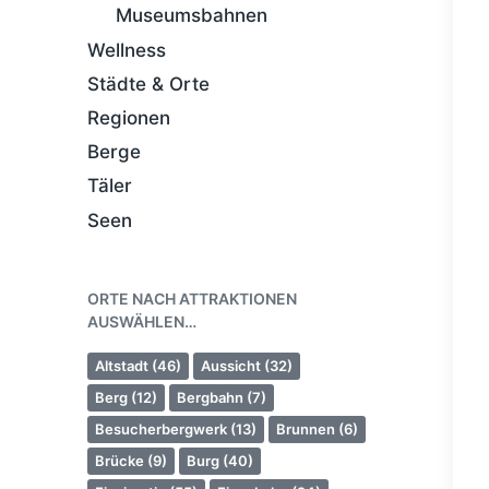
Museumsbahnen
Wellness
Städte & Orte
Regionen
Berge
Täler
Seen
ORTE NACH ATTRAKTIONEN
AUSWÄHLEN…
Altstadt
(46)
Aussicht
(32)
Berg
(12)
Bergbahn
(7)
Besucherbergwerk
(13)
Brunnen
(6)
Brücke
(9)
Burg
(40)