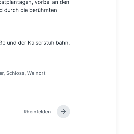
bstplantagen, vorbei an den
d durch die berühmten
ße
und der
Kaiserstuhlbahn
.
er
,
Schloss
,
Weinort
Rheinfelden
N
ä
c
h