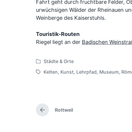
Fahrt geht durch fruchtbare Felder, O
urwüchsigen Wälder der Rheinauen un
Weinberge des Kaiserstuhls.
Touristik-Routen
Riegel liegt an der
Badischen Weinstra
Städte & Orte
V
e
Kelten
,
Kunst
,
Lehrpfad
,
Museum
,
Röm
S
r
c
ö
h
f
l
f
a
e
Rottweil
g
V
n
w
o
t
r
ö
l
h
r