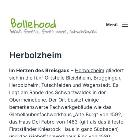
Menü
Herbolzheim
Im Herzen des Breisgaus
–
Herbolzheim
gliedert
sich in die fünf Ortsteile Bleichheim, Broggingen,
Herbolzheim, Tutschfelden und Wagenstadt. Es
liegt am Rande des Schwarzwaldes in der
Oberrheinebene. Der Ort besitzt einige
bemerkenswerte Fachwerkgebäude wie das
Giebellaubenfachwerkhaus „Alte Burg“ von 1592,
das Haus Del Fabro von 1463 (gilt als das älteste
Firstständer Kniestock Haus in ganz Südbaden)
und das Giebelfachwerkhaus Fink von 1580.