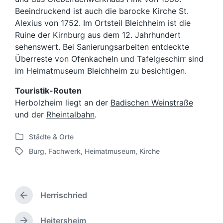
Beeindruckend ist auch die barocke Kirche St.
Alexius von 1752. Im Ortsteil Bleichheim ist die
Ruine der Kirnburg aus dem 12. Jahrhundert
sehenswert. Bei Sanierungsarbeiten entdeckte
Überreste von Ofenkacheln und Tafelgeschirr sind
im Heimatmuseum Bleichheim zu besichtigen.
Touristik-Routen
Herbolzheim liegt an der
Badischen Weinstraße
und der
Rheintalbahn
.
Städte & Orte
V
Burg
,
Fachwerk
,
Heimatmuseum
,
Kirche
e
S
r
c
ö
h
f
l
f
Herrischried
a
V
e
g
o
n
w
r
Heitersheim