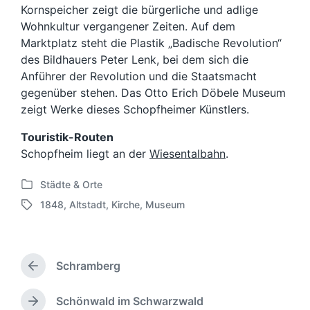
Kornspeicher zeigt die bürgerliche und adlige
Wohnkultur vergangener Zeiten. Auf dem
Marktplatz steht die Plastik „Badische Revolution“
des Bildhauers Peter Lenk, bei dem sich die
Anführer der Revolution und die Staatsmacht
gegenüber stehen. Das Otto Erich Döbele Museum
zeigt Werke dieses Schopfheimer Künstlers.
Touristik-Routen
Schopfheim liegt an der
Wiesentalbahn
.
Städte & Orte
V
1848
,
Altstadt
,
Kirche
,
Museum
e
S
r
c
ö
h
f
l
f
Schramberg
a
V
e
g
o
n
w
r
Schönwald im Schwarzwald
N
t